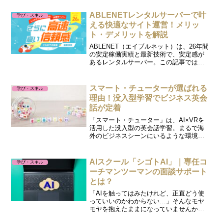
術を手に入れることができたら、完全リ
モートなど新しい働き方ができますね。
ABLENETレンタルサーバーで叶
学び・スキル
そのため、様...
える快適なサイト運営！メリッ
ト・デメリットを解説
ABLENET（エイブルネット）は、26年間
の安定稼働実績と最新技術で、安定感が
あるレンタルサーバー。この記事では、
そんなABLENETの魅力（メリット）や、
どんな人におすすめのレンタルサーバー
なのか？について分かりやすく解説しま
スマート・チューターが選ばれる
学び・スキル
す。レンタ...
理由！没入型学習でビジネス英会
話が定着
「スマート・チューター」は、AI×VRを
活用した没入型の英会話学習。まるで海
外のビジネスシーンにいるような環境
で、AIとリアルな会話ができます。発音
や話し方のフィードバックもリアルタイ
ムで受けられるので、ゲーム感覚で楽し
AIスクール「シゴトAI」｜専任コ
学び・スキル
く実践力を強化！しか...
ーチマンツーマンの面談サポート
とは？
「AIを触ってはみたけれど、正直どう使
っていいのかわからない…」そんなモヤ
モヤを抱えたままになっていませんか？
生成AIが身近になってきていますが、独