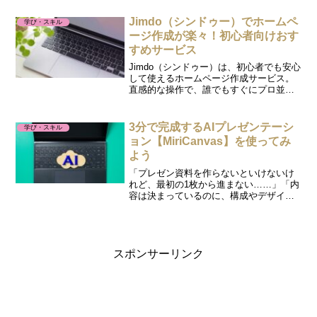
学では何から学べば良いのか見えず、気
づけばAI迷子になってしまう人も多いも
Jimdo（シンドゥー）でホームペ
学び・スキル
の。そこで今注目さ...
ージ作成が楽々！初心者向けおす
すめサービス
Jimdo（シンドゥー）は、初心者でも安心
して使えるホームページ作成サービス。
直感的な操作で、誰でもすぐにプロ並み
のサイトを作成可能です。初心者でも安
心して使えるシンプルさがJimdoの魅力！
Jimdoのサービスには、カスタマイズした
3分で完成するAIプレゼンテーシ
学び・スキル
い人向...
ョン【MiriCanvas】を使ってみ
よう
「プレゼン資料を作らないといけないけ
れど、最初の1枚から進まない……」「内
容は決まっているのに、構成やデザイン
を考えるだけで時間がかかる」資料を作
るとき、このように困った経験はありま
せんか？そんなときに試したいのが、オ
ンラインデザインツール...
スポンサーリンク