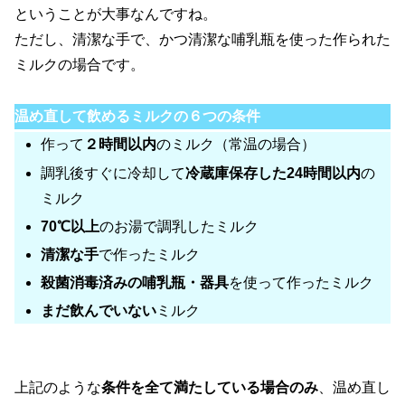
ということが大事なんですね。
ただし、清潔な手で、かつ清潔な哺乳瓶を使った作られた
ミルクの場合です。
温め直して飲めるミルクの６つの条件
作って
２時間以内
のミルク（常温の場合）
調乳後すぐに冷却して
冷蔵庫保存した24時間以内
の
ミルク
70℃以上
のお湯で調乳したミルク
清潔な手
で作ったミルク
殺菌消毒済みの哺乳瓶・器具
を使って作ったミルク
まだ飲んでいない
ミルク
上記のような
条件を全て満たしている場合のみ
、温め直し