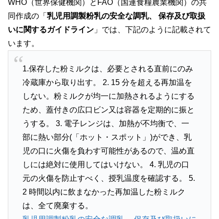
WHO（世界保健機関）とFAO（国連食糧農業機関）の共
同作成の「
乳児用調製粉乳の安全な調乳、 保存及び取扱
いに関するガイドライン
」では、下記のように記載されて
います。
1.保存した粉ミルクは、必要とされる直前にのみ
冷蔵庫から取り出す。 2. 15 分を超える再加温を
しない。粉ミルクが均一に加熱されるようにする
ため、蓋付きの広口ビン又は容器を定期的に振と
うする。 3. 電子レンジは、加熱が不均衡で、一
部に熱い部分(「ホット・スポット」)ができ、乳
児の口に火傷を負わす可能性があるので、温め直
しには絶対に使用してはいけない。 4. 乳児の口
元の火傷を防止すべく、授乳温度を確認する。 5.
2 時間以内に飲まなかった再加温した粉ミルク
は、全て廃棄する。