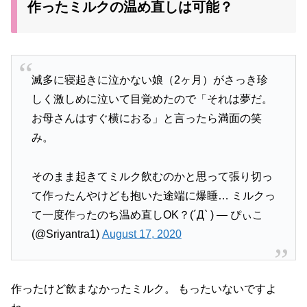
作ったミルクの温め直しは可能？
滅多に寝起きに泣かない娘（2ヶ月）がさっき珍
しく激しめに泣いて目覚めたので「それは夢だ。
お母さんはすぐ横におる」と言ったら満面の笑
み。
そのまま起きてミルク飲むのかと思って張り切っ
て作ったんやけども抱いた途端に爆睡… ミルクっ
て一度作ったのち温め直しOK？(´Д` ) — ぴぃこ
(@Sriyantra1)
August 17, 2020
作ったけど飲まなかったミルク。 もったいないですよ