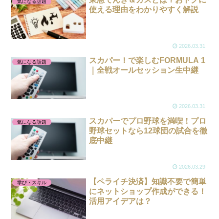
気になる話題
使える理由をわかりやすく解説
2026.03.31
スカパー！で楽しむFORMULA 1
気になる話題
｜全戦オールセッション生中継
2026.03.31
スカパーでプロ野球を満喫！プロ
気になる話題
野球セットなら12球団の試合を徹
底中継
2026.03.29
【ペライチ決済】知識不要で簡単
学び・スキル
にネットショップ作成ができる！
活用アイデアは？