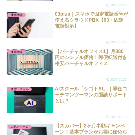
2026.02.27
03plus｜スマホで固定電話番号が
仕事関係
使えるクラウドPBX【03・固定
電話対応】
2026.01.28
【バーチャルオフィス1】月880
仕事関係
円のシンプル価格！郵便転送付き
格安バーチャルオフィス
2026.01.27
AIスクール「シゴトAI」｜専任コ
学び・スキル
ーチマンツーマンの面談サポート
とは？
2025.12.18
【スカパー】2ヶ月半額キャンペ
人気アイテム
ーン！基本プランがお得に始めら