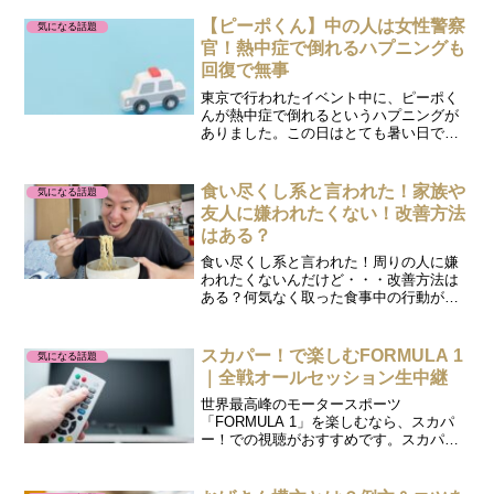
いうと、インターネットの通信に鍵をか
けて、外から見られにくくするサービス
【ピーポくん】中の人は女性警察
気になる話題
です。なかでも...
官！熱中症で倒れるハプニングも
回復で無事
東京で行われたイベント中に、ピーポく
んが熱中症で倒れるというハプニングが
ありました。この日はとても暑い日で、
着ぐるみのピーポくんの中の人はとても
暑かったと予想されます。「中の人って
誰なの？」「中の人は熱中症になったけ
食い尽くし系と言われた！家族や
気になる話題
ど大丈夫だったの？」と気...
友人に嫌われたくない！改善方法
はある？
食い尽くし系と言われた！周りの人に嫌
われたくないんだけど・・・改善方法は
ある？何気なく取った食事中の行動が
「食い尽くし系」だと思われ、友人や家
族に嫌われる原因になったら悲しいです
よね。この記事では、どんな行動が「食
スカパー！で楽しむFORMULA 1
気になる話題
い尽くし系」だと思われたの...
｜全戦オールセッション生中継
世界最高峰のモータースポーツ
「FORMULA 1」を楽しむなら、スカパ
ー！での視聴がおすすめです。スカパ
ー！では、フジテレビNEXT ライブ・プ
レミアムを通じて、2026シーズンのF1を
全24戦オールセッションで視聴できま