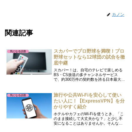
カノン
関連記事
スカパーでプロ野球を満喫！プロ
気になる話題
野球セットなら12球団の試合を徹
底中継
スカパー！は、自宅のテレビで楽しめる
BS・CS放送の多チャンネルサービス
で、約300万件の契約数を誇る日本最大級
のプラットフォームです。そんなスカパ
ーの「プロ野球セット」は、プロ野球フ
ァンにぴったりのサービスです。好きな
旅行や公共Wi-Fiを安心して使い
気になる話題
チームの試合はもちろ...
たい人に！【ExpressVPN】を分
かりやすく紹介
ホテルやカフェのWi-Fiを使うとき、「こ
のまま接続して大丈夫かな？」と少し不
安になることはありませんか。そんなと
きに役立つのがVPNです。VPNは簡単に